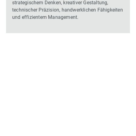
strategischem Denken, kreativer Gestaltung,
technischer Präzision, handwerklichen Fähigkeiten
und effizientem Management.
Anmeldung Newsletter
Vangenhassend GmbH
Hanns-Martin-Schleyer-Str. 3
D-41564 Kaarst
Kontakt
Telefon +49.2131.29 180-0